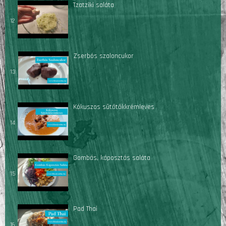
Tzatziki saláta
12
Zserbós szaloncukor
13
Kókuszos sütőtökkrémleves
14
Gombás, káposztás saláta
15
Pad Thai
16