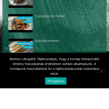
Csicseriborsó Falafel
17
Gombakrémleves
18
Kedves Látogató! Tájékoztatjuk, hogy a honlap felhasználói
élmény fokozásának érdekében sütiket alkalmazunk. A
Kókuszos kakaós Szaloncukor
honlapunk használatával ön a tájékoztatásunkat tudomásul
19
veszi.
Elfogadom
Frissítő sárgadinnyés bazsalikomos saláta
20