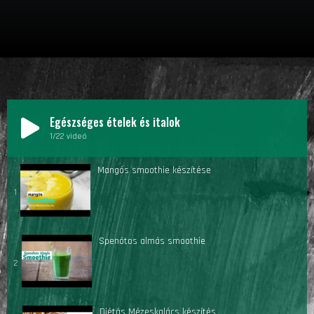
Egészséges ételek és italok
1
/22
videó
Mangós smoothie készítése
1
Spenótos almás smoothie
2
Diétás Mézeskalács készítés