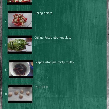
Görög saláta
8
Céklás Fetás uborkasaláta
9
Répás áfonyás mitty mutty
10
Pita (GM)
11