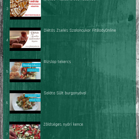
3
Diétás Zselés Szaloncukor FitBodyOnline
4
Rizslap tekercs
5
Saláta Sült burgonyával
6
Zöldséges nyári kence
7