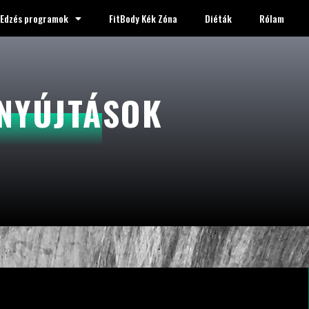
Edzés programok
FitBody Kék Zóna
Diéták
Rólam
 NYÚJTÁSOK