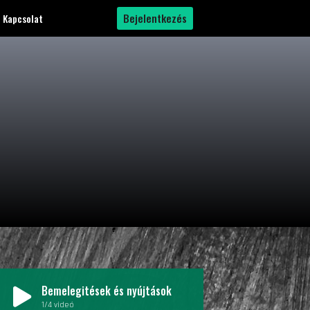
Bejelentkezés
Kapcsolat
Bemelegitések és nyújtások
1
/4
videó