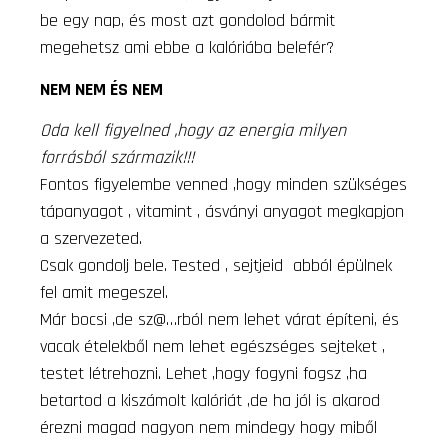
be egy nap, és most azt gondolod bármit
megehetsz ami ebbe a kalóriába belefér?
NEM NEM ÉS NEM
Oda kell figyelned ,hogy az energia milyen
forrásból származik!!!
Fontos figyelembe venned ,hogy minden szükséges
tápanyagot ,
vitamint , ásványi anyagot megkapjon
a szervezeted.
Csak gondolj bele. Tested , sejtjeid abból épülnek
fel amit megeszel.
Már bocsi ,de sz@…rból nem lehet várat építeni, és
vacak ételekből nem lehet egészséges sejteket ,
testet létrehozni. Lehet ,hogy fogyni fogsz ,ha
betartod a kiszámolt kalóriát ,de ha jól is akarod
érezni magad nagyon nem mindegy hogy miből