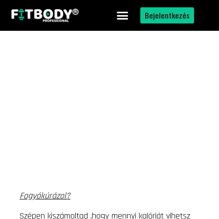
Bejelentkezés
Fogyókúrázol?
Szépen kiszámoltad ,hogy mennyi kalóriát vihetsz