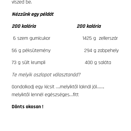
viszed be.
Nézzünk egy példát
200 kalória 200 kalória
6 szem gumicukor 1425 g zellerszár
56 g péksütemény 294 g zabpehely
73 g sült krumpli 400 g saláta
Te melyik oszlopot választanád?
Gondolkodj egy kicsit ….melyiktől laknál jól……,
melyiktől lennél egészséges…fitt
Dönts okosan !