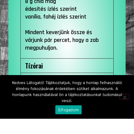
8 g chia mag
édesítés ízlés szerint
vanília, fahéj ízlés szerint
Mindent keverjünk össze és
várjunk pár percet, hogy a zab
megpuhuljon.
Tízórai
Ebéd
Kedves Látogató! Tájékoztatjuk, hogy a honlap felhasználói
élmény fokozásának érdekében sütiket alkalmazunk. A
Uzsonna
honlapunk használatával ön a tájékoztatásunkat tudomásul
veszi.
Vacsora
Elfogadom
Az heti étrend többi napjának eléréséhez