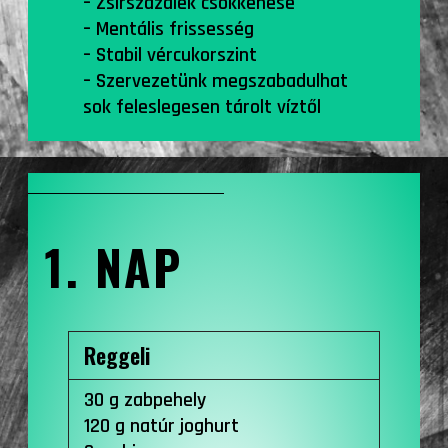
– Zsírszázalék csökkenése
– Mentális frissesség
– Stabil vércukorszint
– Szervezetünk megszabadulhat
sok feleslegesen tárolt víztől
1. NAP
Reggeli
30 g zabpehely
120 g natúr joghurt