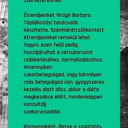
szervezetednek.
Étrendjeinket Virágh Barbara
Táplálkozási tanácsadó
készítette. Szénhidrátcsökkentett
étrendjeinkkel remekül lehet
fogyni, ezen felül pedig
hozzájárulhat a vércukorszint
csökkenéséhez, normalizálásához.
Amennyiben
cukorbetegséged, vagy bármilyen
más betegséged van, gyógyszeres
kezelés alatt állsz, akkor a diéta
megkezdése előtt, mindenképpen
konzultálj
szakorvosoddal.
Kismamaként, illetve a szoptatás