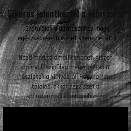
Sikeres jelentkeztél a kihívásra!
Gratulálok a döntésedhez, hogy
egészségesebb életet szeretnél élni!
Nézd meg az email címedet, hiszen
már valószínüleg megérkeztek a
részletek a kihívásról. Hogyha nem
találod, akkor nézz szét a
spam/promóció mappában is.