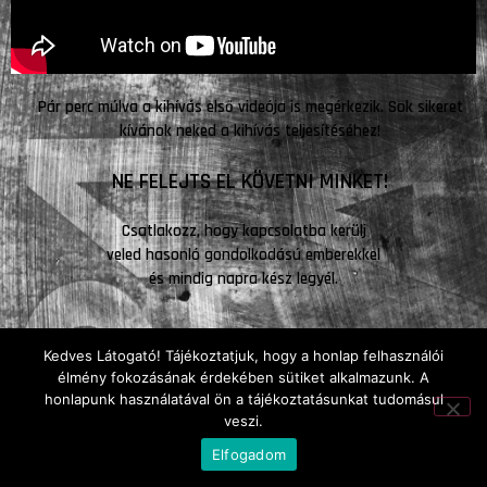
Pár perc múlva a kihívás első videója is megérkezik. Sok sikeret
kívánok neked a kihívás teljesítéséhez!
NE FELEJTS EL KÖVETNI MINKET!
Csatlakozz, hogy kapcsolatba kerülj
veled hasonló gondolkodású emberekkel
és mindig napra kész legyél.
Kedves Látogató! Tájékoztatjuk, hogy a honlap felhasználói
élmény fokozásának érdekében sütiket alkalmazunk. A
honlapunk használatával ön a tájékoztatásunkat tudomásul
veszi.
Elfogadom